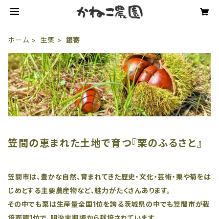
ホーム
生栗
銀寄
笠間の恵まれた土地で育つ『栗のふるさと』
笠間市は、豊かな自然、育まれてきた歴史・文化・芸術・栗や菊をは
じめとする主要農産物など、魅力がたくさんあります。
その中でも栗は生産量全国1位を誇る茨城県の中でも笠間市が栽
培面積1位で、明治末期頃から栽培されています。