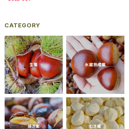
CATEGORY
生栗
氷蔵熟成栗
焼き栗
むき栗