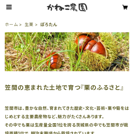
ホーム
生栗
ぽろたん
笠間の恵まれた土地で育つ『栗のふるさと』
笠間市は、豊かな自然、育まれてきた歴史・文化・芸術・栗や菊をは
じめとする主要農産物など、魅力がたくさんあります。
その中でも栗は生産量全国1位を誇る茨城県の中でも笠間市が栽
培面積1位で、明治末期頃から栽培されています。