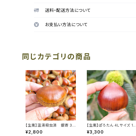
送料・配送方法について
お支払い方法について
同じカテゴリの商品
【生栗】温湯殺虫済 銀寄 3L
【生栗】ぽろたん 4Lサイズ 1K
サイズ 1Kg
g
¥2,800
¥3,300