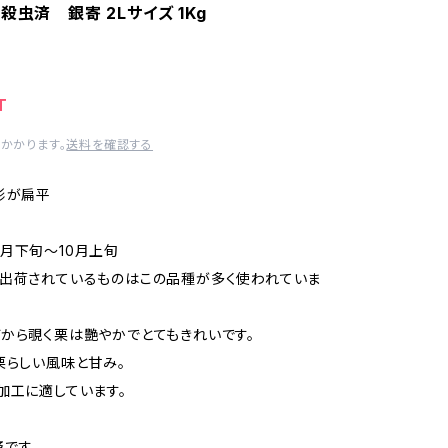
殺虫済 銀寄 2Lサイズ 1Kg
T
かかります。
送料を確認する
形が扁平
月下旬〜10月上旬
出荷されているものはこの品種が多く使われていま
から覗く栗は艷やかでとてもきれいです。
栗らしい風味と甘み。
加工に適しています。
です。