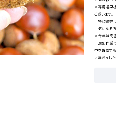
※専用選果機
ございます。
特に銀寄は
気になる方
※今年は高
選別作業で
中を確認す
※届きました