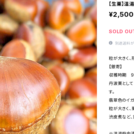
【生栗】温湯
¥2,500
SOLD OU
別途送料が
粒が大きく、
【銀寄】
収穫時期 9
丹波栗として
す。
翡翠色のイガ
粒が大きく、
渋皮煮など、
※温湯殺虫済