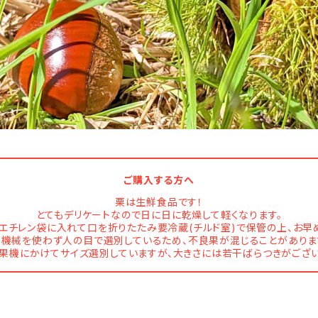
ご購入する方へ
栗は生鮮食品です！
とてもデリケートなので日に日に乾燥して軽くなります。
エチレン袋に入れて口を折りたたみ要冷蔵(チルド室)で保管の上、お早
※機械を使わず人の目で選別しているため、不良果が混じることがありま
果機にかけてサイズ選別していますが、大きさには若干ばらつきがござ